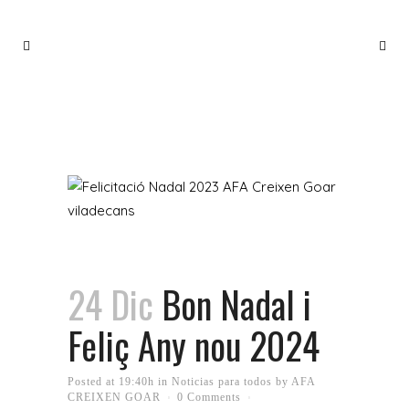
BON NADAL I FELIÇ ANY NOU 2024
24 Dic
Bon Nadal i
Feliç Any nou 2024
Posted at 19:40h
in
Noticias para todos
by
AFA
CREIXEN GOAR
0 Comments