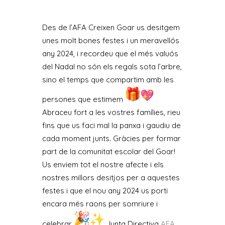
Des de l’AFA Creixen Goar us desitgem
unes molt bones festes i un meravellós
any 2024, i recordeu que el més valuós
del Nadal no són els regals sota l’arbre,
sino el temps que compartim amb les
persones que estimem
Abraceu fort a les vostres famílies, rieu
fins que us faci mal la panxa i gaudiu de
cada moment junts. Gràcies per formar
part de la comunitat escolar del Goar!
Us enviem tot el nostre afecte i els
nostres millors desitjos per a aquestes
festes i que el nou any 2024 us porti
encara més raons per somriure i
celebrar
Junta Directiva
AFA