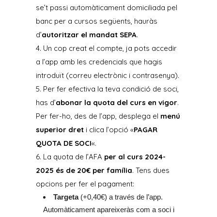
se’t passi automàticament domiciliada pel
banc per a cursos següents, hauràs
d’
autoritzar el mandat SEPA
.
4. Un cop creat el compte, ja pots accedir
a l’app amb les credencials que hagis
introduït (correu electrònic i contrasenya).
5. Per fer efectiva la teva condició de soci,
has d’
abonar la quota del curs en vigor
.
Per fer-ho, des de l’app, desplega el
menú
superior dret
i clica l’opció «
PAGAR
QUOTA DE SOCI
«.
6. La quota de l’AFA
per al curs 2024-
2025 és de 20€ per família
. Tens dues
opcions per fer el pagament:
Targeta
(+0,40€) a través de l’app.
Automàticament apareixeràs com a soci i