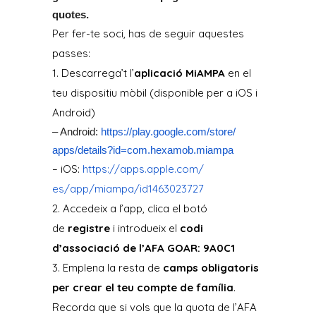
quotes.
Per fer-te soci, has de seguir aquestes
passes:
1. Descarrega’t l’
aplicació MiAMPA
en el
teu dispositiu mòbil (disponible per a iOS i
Android)
– Android:
https://play.google.com/store/
apps/details?id=com.hexamob.
miampa
– iOS:
https://apps.apple.com/
es/app/miampa/id1463023727
2. Accedeix a l’app, clica el botó
de
registre
i introdueix el
codi
d’associació de l’AFA GOAR: 9A0C1
3. Emplena la resta de
camps obligatoris
per crear el teu compte de família
.
Recorda que si vols que la quota de l’AFA