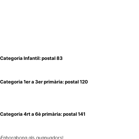
17 Dic
Concurs de postals nad
Posted at 10:24h
in
Noticias para todos
by
AFA CREIXEN GOAR
0 Comme
Seguint les normes de votació anunciades us fem arribar el resu
Segons les vostres votacions, els guanyadors són:
Categoria Infantil: postal 83
Categoria 1er a 3er primària: postal 120
Categoria 4rt a 6è primària: postal 141
¡Enhorabona als guanyadors!