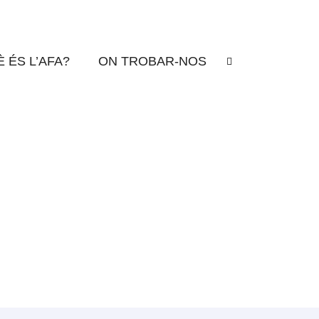
 ÉS L’AFA?
ON TROBAR-NOS
ciar els més menuts en la percussió i manualitats.