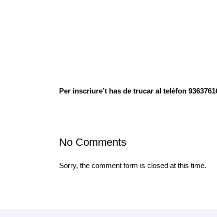
15 Dic
Tallers de pe
Posted at 23:27h
in
Noticias para todos
by
AFA CREIX
El nostre col.laborador Sankofa Percusió us ofere
Si t’agrada la música i vols aprendre a fer el teu 
Per inscriure’t has de trucar al telèfon 936376
No Comments
Sorry, the comment form is closed at this time.