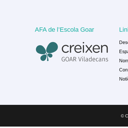
AFA de l’Escola Goar
Lin
Des
Espa
Norm
Cont
Notí
© Co