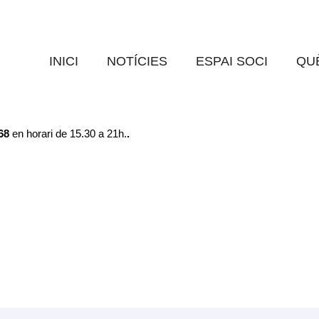
rcussió
EN GOAR
0 Comments
INICI
NOTÍCIES
ESPAI SOCI
QUÈ
ix dues divertides opcions per aquest dissabte.
propi tambor amb llaunes reciclades, no et perdis aquest taller per ini
168
en horari de 15.30 a 21h.
.