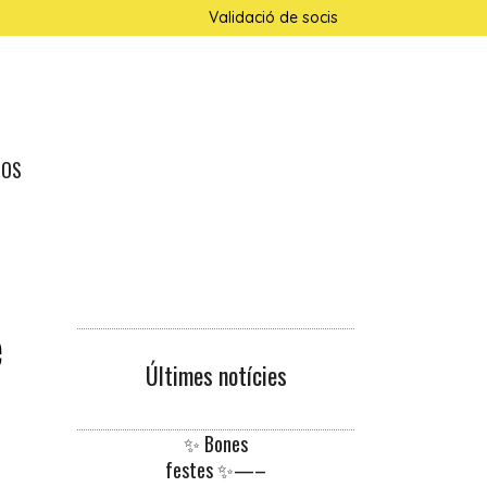
Validació de socis
NOS
e
Últimes notícies
✨ Bones
festes ✨—–