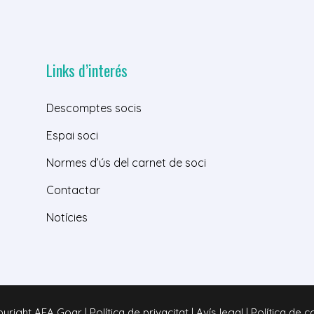
Links d’interés
Descomptes socis
Espai soci
Normes d’ús del carnet de soci
Contactar
Notícies
right AFA Goar | Política de privacitat | Avís legal | Política de 