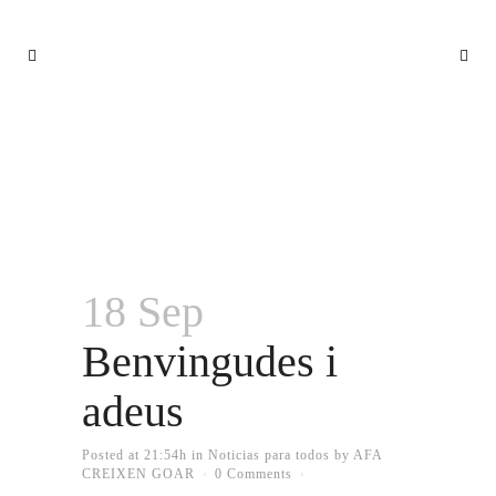
BENVINGUDES I ADEUS
18 Sep
Benvingudes i
adeus
Posted at 21:54h
in
Noticias para todos
by
AFA
CREIXEN GOAR
0 Comments