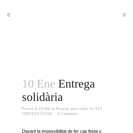
ENTREGA SOLIDÀRIA
10 Ene
Entrega
solidària
Posted at 23:40h
in
Noticias para todos
by
AFA
CREIXEN GOAR
0 Comments
Davant la impossibilitat de fer cap festa o