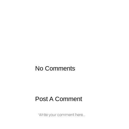
09 Dic
Reunio Infor
Posted at 23:35h
in
Noticias para todos
by
AFA CREIX
Vols 
No Comments
Post A Comment