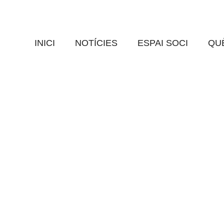
mativa – Carnestoltes 2020
EN GOAR
0 Comments
INICI
NOTÍCIES
ESPAI SOCI
QUÈ
saber que ús proposem per aquest proper Carnestoltes? Vols particip