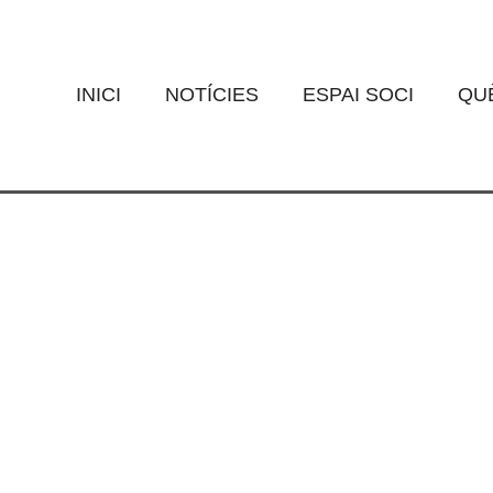
al de Curs 2018-2019
EN GOAR
0 Comments
INICI
NOTÍCIES
ESPAI SOCI
QUÈ
019, on no podien faltar inflables, tallers, aigua i escuma, ens ha de