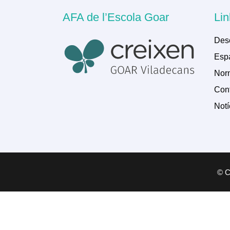
AFA de l’Escola Goar
Lin
Des
Espa
Norm
Cont
Notí
© Co