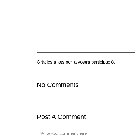
02 Jun
Festa de fin
Posted at 13:48h
in
Noticias para todos
by
AFA CREIX
Un any més , la gran festa de Final de curs 2018-2
Gràcies a tots per la vostra participació.
No Comments
Post A Comment