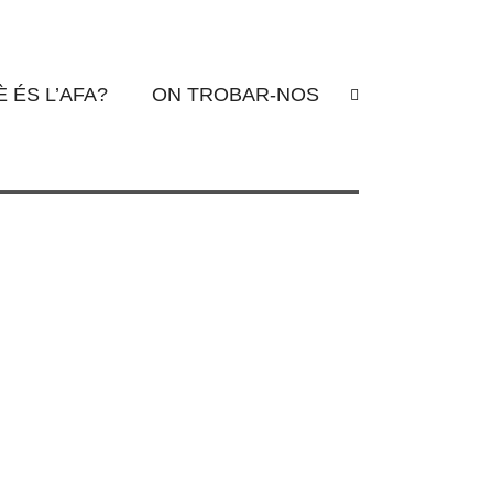
 ÉS L’AFA?
ON TROBAR-NOS
ixat uns records inesborrables.