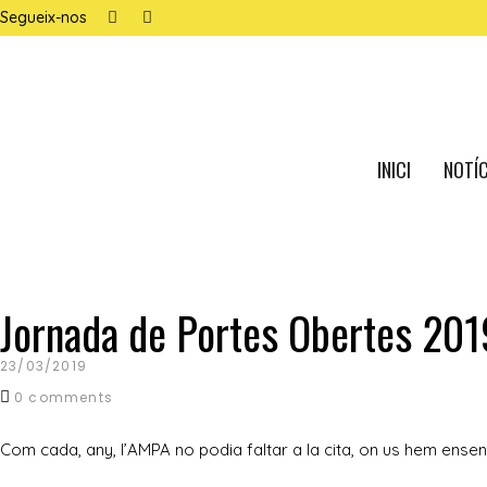
Segueix-nos
INICI
NOTÍC
noticias para todos
Jornada de Portes Obertes 2019
23/03/2019
0 comments
Com cada, any, l’AMPA no podia faltar a la cita, on us hem ense