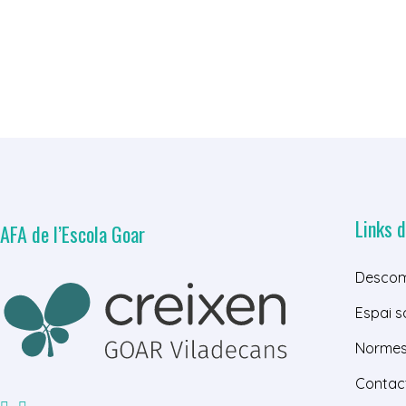
Links d
AFA de l’Escola Goar
Descom
Espai s
Normes 
Contac