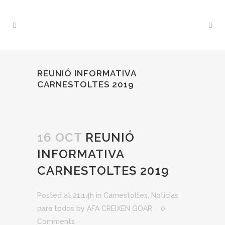
REUNIÓ INFORMATIVA
CARNESTOLTES 2019
16 OCT
REUNIÓ
INFORMATIVA
CARNESTOLTES 2019
Posted at 21:14h
in
Carnestoltes
,
Noticias
para todos
by
AFA CREIXEN GOAR
0
Comments