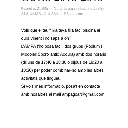
Posted at 21:00h
in
Noticias para todos
,
Piscina
by
AFA CREIXEN GOAR
0 Comments
Vols que el teu fill/la teva filla faci piscina el
curs vinent i no saps a on?
L’AMPA t’ho posa fàcil: dos grups (Pòdium i
Modolell Sport- antic Accura) amb dos horaris
(dilluns de 17:40 a 18:30 o dijous de 18:20 a
19:30) per poder combinar-ho amb les altres
activitats que tingueu.
Si vols més informació, posa’t en contacte
amb nosaltres al mail ampagoar@gmail.com