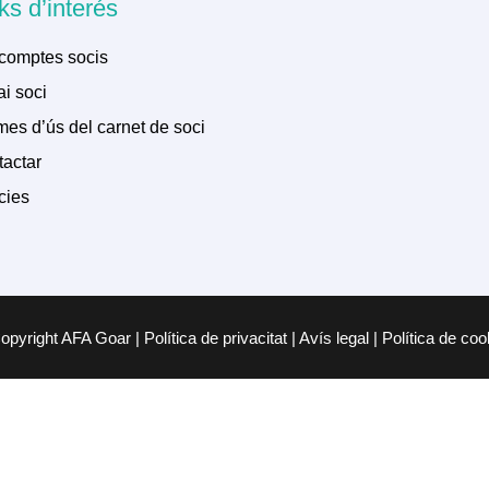
ks d’interés
comptes socis
i soci
es d’ús del carnet de soci
actar
cies
pyright AFA Goar | Política de privacitat | Avís legal | Política de co