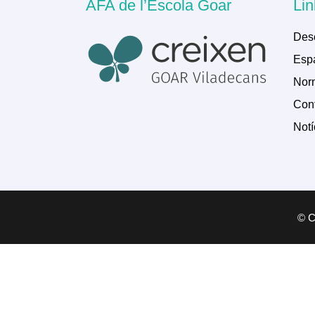
AFA de l’Escola Goar
Lin
Des
Espa
Norm
Cont
Notí
© Co