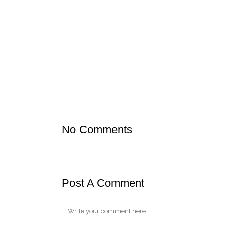
13 May
CAMINATA
Posted at 22:00h
in
Noticias para todos
by
AFA CREIX
Famílies, som punt d’inscripció de la propera
#cam
del
#reto10000
!!!
No Comments
Post A Comment