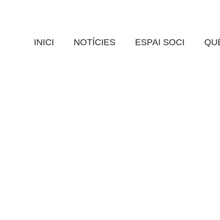
 SOLIDARIA: PUNT D’I
EN GOAR
0 Comments
INICI
NOTÍCIES
ESPAI SOCI
QUÈ
inadasolidaria2018
del proper 3 de juny. Podeu venir aquesta setmana