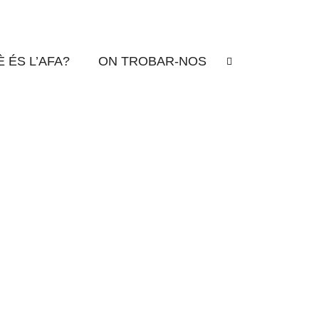
NSCRIPCIÓ
 ÉS L’AFA?
ON TROBAR-NOS
 a recollir la vostra samarreta. Vine i forma part