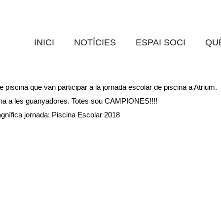
SCOLAR DE PISCINA 20
INICI
NOTÍCIES
ESPAI SOCI
QUÈ
 CREIXEN GOAR
0 Comments
piscina que van participar a la jornada escolar de piscina a Atrium.
rabona a les guanyadores. Totes sou CAMPIONES!!!!
gnífica jornada:
Piscina Escolar 2018