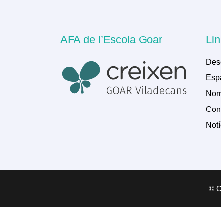
AFA de l’Escola Goar
Lin
Des
Espa
Norm
Cont
Notí
© Co