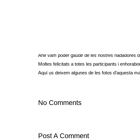
25 Feb
JORNADA E
CAMPIONES!!!
Posted at 22:28h
in
Noticias para todos
,
Piscina
by
AFA
Ahir vam poder gaudir de les nostres nadadores de 
Moltes felicitats a totes les participants i enho
Aquí us deixem algunes de les fotos d’aquesta ma
No Comments
Post A Comment