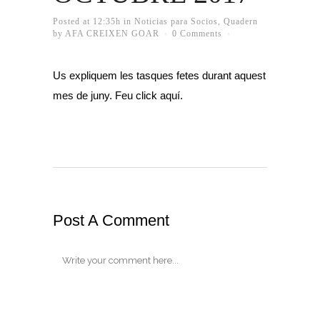
Posted at 12:35h
in
Noticias para Socios
,
Quadern
by
AFA CREIXEN GOAR
0 Comments
Us expliquem les tasques fetes durant aquest
mes de juny. Feu click
aquí
.
Post A Comment