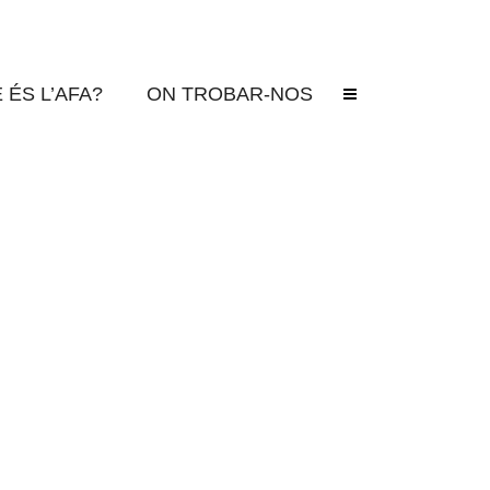
ARNETS
 ÉS L’AFA?
ON TROBAR-NOS
 estiguin segellats no podran gaudir dels