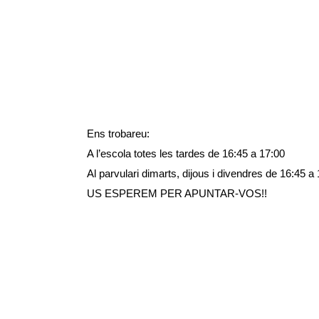
30 Oct
ÚLTIMS DI
Posted at 22:13h
in
Carnestoltes
,
Noticias para todos
by
Us recordem que aquesta setmana és la darrera per
descomptes a partir de dissabte 4 de novembre) .
Ens trobareu:
A l’escola totes les tardes de 16:45 a 17:00
Al parvulari dimarts, dijous i divendres de 16:45 a
US ESPEREM PER APUNTAR-VOS!!