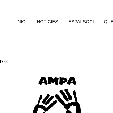
ES: CARNESTOLTES I C
AFA CREIXEN GOAR
0 Comments
INICI
NOTÍCIES
ESPAI SOCI
QUÈ
 apuntar-se a Carnestoltes i segellar els carnets (els carnets que no
 17:00