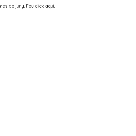
mes de juny. Feu click
aquí
.