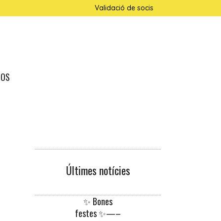
Validació de socis
NOS
Últimes notícies
✨ Bones
festes ✨—–