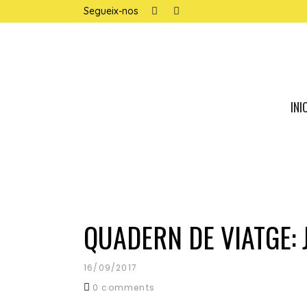
Segueix-nos
INI
noticias para todos
quadern
QUADERN DE VIATGE: 
16/09/2017
0 comments