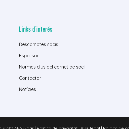
Links d’interés
Descomptes socis
Espai soci
Normes d’ús del carnet de soci
Contactar
Notícies
right AFA Goar | Política de privacitat | Avís legal | Política de 