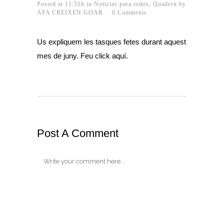
Posted at 11:51h
in
Noticias para todos
,
Quadern
by
AFA CREIXEN GOAR
0 Comments
Us expliquem les tasques fetes durant aquest
mes de juny. Feu click
aquí
.
Post A Comment