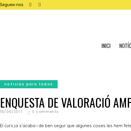
Segueix-nos
INICI
NOTÍC
noticias para todos
ENQUESTA DE VALORACIÓ AMP
18/06/2017
0 comments
El curs ja s’acaba i de ben segur que algunes coses les hem fetes