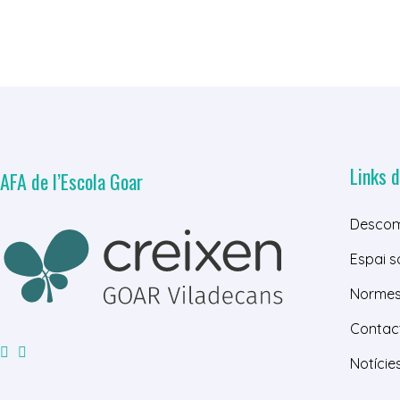
Links d
AFA de l’Escola Goar
Descom
Espai s
Normes 
Contac
Notície