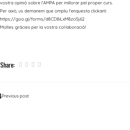
vostra opinió sobre l’AMPA per millorar pel proper curs.
Per això, us demanem que ompliu l’enquesta clickant:
https://goo.gl/forms/d8CD8iLxM8zciSj62
Moltes gràcies per la vostra col·laboració!
Share:
Previous post