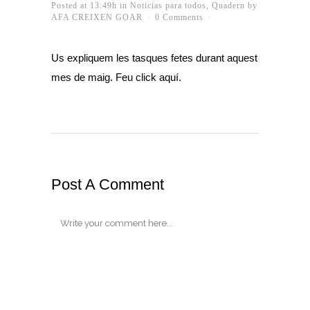
Posted at 13:49h
in
Noticias para todos
,
Quadern
by
AFA CREIXEN GOAR
0 Comments
Us expliquem les tasques fetes durant aquest
mes de maig. Feu click
aquí
.
Post A Comment