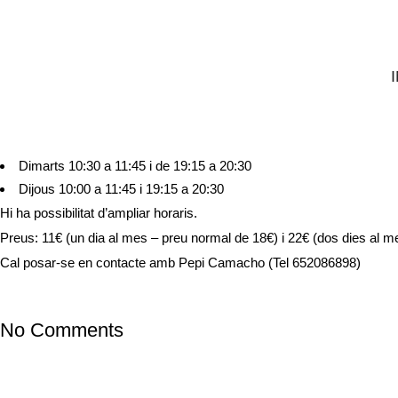
03 May
NOU COL·LABOR
Posted at 11:13h
in
Entitats
,
Noticias para todos
by
AFA CREIXEN GOAR
Un espai per a que et dediquis a tu i puguis trobar tranquil·litat i conn
Horaris:
Dimarts 10:30 a 11:45 i de 19:15 a 20:30
Dijous 10:00 a 11:45 i 19:15 a 20:30
Hi ha possibilitat d’ampliar horaris.
Preus: 11€ (un dia al mes – preu normal de 18€) i 22€ (dos dies al 
Cal posar-se en contacte amb Pepi Camacho (Tel 652086898)
No Comments