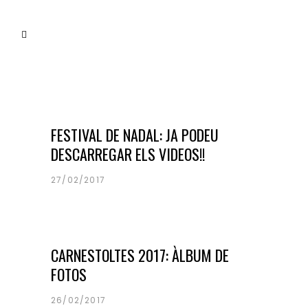
festival nadal
noticias
para todos
FESTIVAL DE NADAL: JA PODEU
DESCARREGAR ELS VIDEOS!!
27/02/2017
carnestoltes
noticias
para todos
CARNESTOLTES 2017: ÀLBUM DE
FOTOS
26/02/2017