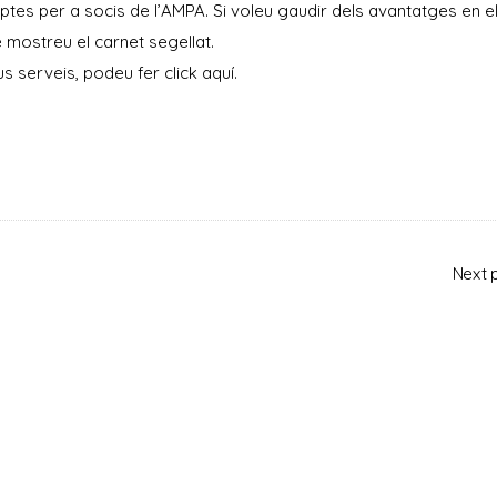
tes per a socis de l’AMPA. Si voleu gaudir dels avantatges en e
 mostreu el carnet segellat.
s serveis, podeu fer click
aquí
.
Next 