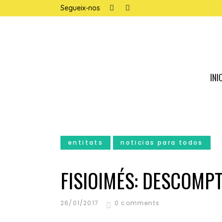
Segueix-nos
INI
entitats
noticias para todos
FISIOIMÉS: DESCOMPT
26/01/2017
0 comments