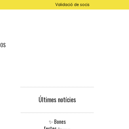
Validació de socis
NOS
Últimes notícies
✨ Bones
festes ✨—–