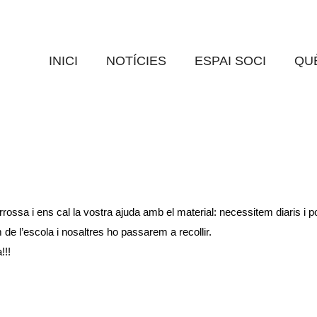
TES 2017: DIARIS I PO
AFA CREIXEN GOAR
0 Comments
INICI
NOTÍCIES
ESPAI SOCI
QUÈ
ossa i ens cal la vostra ajuda amb el material: necessitem diaris i 
de l’escola i nosaltres ho passarem a recollir.
!!!