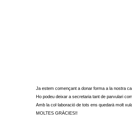
10 Ene
CARNESTOL
Posted at 22:01h
in
Carnestoltes
,
Noticias para todos
by
Ja estem començant a donar forma a la nostra carr
Ho podeu deixar a secretaria tant de parvulari com 
Amb la col·laboració de tots ens quedarà molt xula
MOLTES GRÀCIES!!