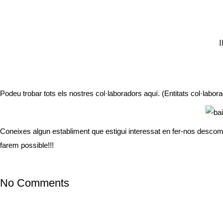
07 Oct
AVANTATGES DE S
Posted at 09:37h
in
Noticias para todos
by
AFA CREIXEN GOAR
0 Comme
Com heu anat veient aquests dies, ser soci de l’AMPA també té els se
i d’altres són nus!
Podeu trobar tots els nostres col·laboradors aquí. (
Entitats col·labor
Coneixes algun establiment que estigui interessat en fer-nos descomp
farem possible!!!
No Comments