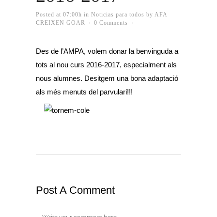
Posted at 07:00h
in
Noticias para todos
by
AFA
CREIXEN GOAR
0 Comments
Des de l’AMPA, volem donar la benvinguda a
tots al nou curs 2016-2017, especialment als
nous alumnes. Desitgem una bona adaptació
als més menuts del parvulari!!!
Post A Comment