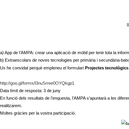
20 May
ENQUESTA SOBR
Posted at 10:59h
in
Noticias para todos
by
AFA CREIXEN GOAR
0 Comme
Seguint en l’esperit de ver-vos participar en les activitats que fa 
noves tecnologies. Són dues propostes diferents:
a) App de l’AMPA: crear una aplicació de mòbil per tenir tota la informa
b) Extraescolars de noves tecnologies per primària i secundària-batxil
Us he convidat perquè empleneu el formulari
Projectes tecnològics
http://goo.gl/forms/
l3nuSrree0OYQkgp1
Data límit de resposta: 3 de juny
En funció dels resultats de l’enquesta, l’AMPA s’apuntarà a les diferen
realitzarem.
Moltes gràcies per la vostra participació.