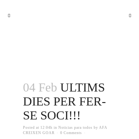
ULTIMS DIES PER FER-SE SOCI!!!
04 Feb
ULTIMS
DIES PER FER-
SE SOCI!!!
Posted at 12:04h
in
Noticias para todos
by
AFA
CREIXEN GOAR
0 Comments