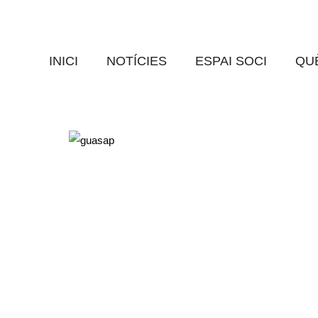
 NUMERO DE TELEFON
EN GOAR
0 Comments
INICI
NOTÍCIES
ESPAI SOCI
QUÈ
odeu trucar o contactar amb nosaltres també per Whatsapp!
 84 49 28
.