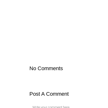
17 Ene
JA TENIM
Posted at 09:14h
in
Noticias para todos
by
AFA CREIX
Per fi ja tenim un nou telèfon mòbil de l’AMPA. P
Apunteu-lo a l’agenda dels vostres contactes:
633
No Comments
Post A Comment