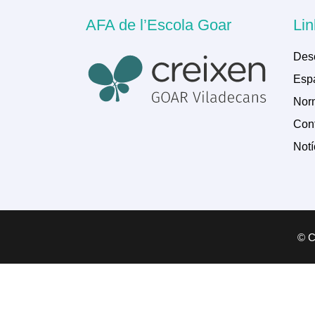
AFA de l’Escola Goar
Lin
Des
Espa
Norm
Cont
Notí
© Co