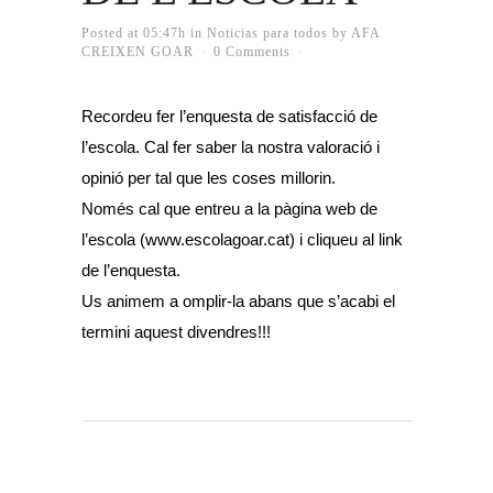
Posted at 05:47h
in
Noticias para todos
by
AFA
CREIXEN GOAR
0 Comments
Recordeu fer l’enquesta de satisfacció de
l’escola. Cal fer saber la nostra valoració i
opinió per tal que les coses millorin.
Només cal que entreu a la pàgina web de
l’escola (
www.escolagoar.cat
) i cliqueu al link
de l’enquesta.
Us animem a omplir-la abans que s’acabi el
termini aquest divendres!!!