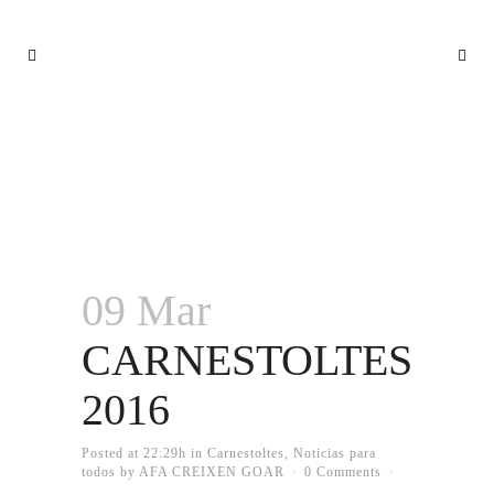
CARNESTOLTES 2016
09 Mar
CARNESTOLTES
2016
Posted at 22:29h
in
Carnestoltes
,
Noticias para
todos
by
AFA CREIXEN GOAR
0 Comments