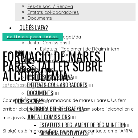
Fes-te soci / Renova
Entitats col·laboradores
Documents
QUÈ ÉS L’AFA?
La figura del Delegat/da
noticias para todos
Junta i Comissions
Estatuts i Reglament de Règim intern
FORMACIO DE MARES I
INICI
Memòria d’activitats
PARES: TALLER SOBRE
NOTÍCIES
Comptes econòmics
ESPAI SOCI
ON TROBAR-NOS
ALCOHOLÈMIA
FES-TE SOCI / RENOVA
ENTITATS COL·LABORADORES
23/02/2015
0 comments
DOCUMENTS
QUÈ ÉS L’AFA?
Comencem amb les formacions de mares i pares. Us fem
LA FIGURA DEL DELEGAT/DA
arribar el cartell de la primera que farem sobre l’alcohol en el
JUNTA I COMISSIONS
més joves.
ESTATUTS I REGLAMENT DE RÈGIM INTERN
Si algú està interessat, cal posar-se en contacte amb l’AMPA
MEMÒRIA D’ACTIVITATS