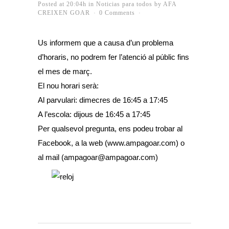
Posted at 20:04h
in
Noticias para todos
by
AFA
CREIXEN GOAR
0 Comments
Us informem que a causa d’un problema
d’horaris, no podrem fer l’atenció al públic fins
el mes de març.
El nou horari serà:
Al parvulari: dimecres de 16:45 a 17:45
A l’escola: dijous de 16:45 a 17:45
Per qualsevol pregunta, ens podeu trobar al
Facebook, a la web (www.ampagoar.com) o
al mail (ampagoar@ampagoar.com)