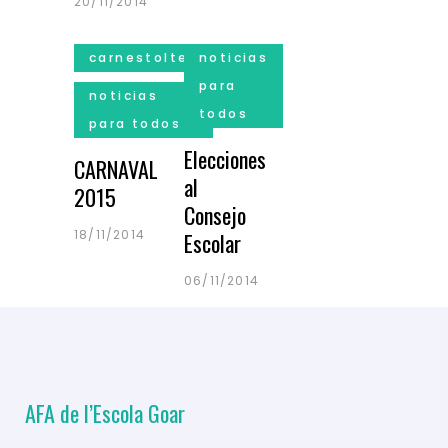
20/11/2014
carnestoltes
noticias
para
noticias
todos
para todos
Elecciones
CARNAVAL
al
2015
Consejo
18/11/2014
Escolar
06/11/2014
AFA de l’Escola Goar