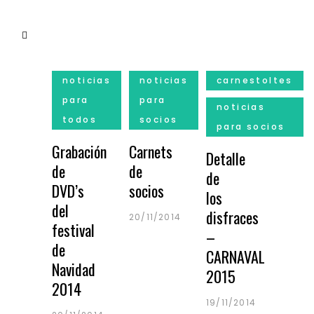
noticias
noticias
carnestoltes
para
para
noticias
todos
socios
para socios
Grabación
Carnets
Detalle
de
de
de
DVD’s
socios
los
del
disfraces
20/11/2014
festival
–
de
CARNAVAL
Navidad
2015
2014
19/11/2014