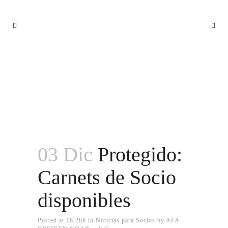
PROTEGIDO: CARNETS DE SOCIO
DISPONIBLES
03 Dic
Protegido:
Carnets de Socio
disponibles
Posted at 16:28h
in
Noticias para Socios
by
AFA