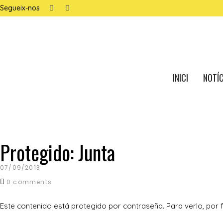
Segueix-nos
INICI
NOTÍC
noticias para la junta
Protegido: Junta
07/09/2013
0 comments
Este contenido está protegido por contraseña. Para verlo, por f