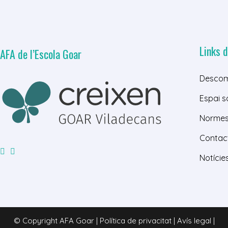
Links d
AFA de l’Escola Goar
Descom
Espai s
Normes 
Contac
Notície
© Copyright AFA Goar | Política de privacitat | Avís legal |