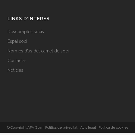
LINKS D’INTERÉS
Descomptes socis
Espai soci
Normes d’ús del carnet de soci
Contactar
Notícies
© Copyright AFA Goar | Política de privacitat | Avís legal | Política de cookies